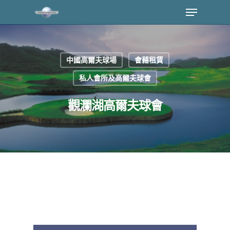
中國高爾夫球場
會藉租賃
私人會所及高爾夫球會
觀瀾湖高爾夫球會