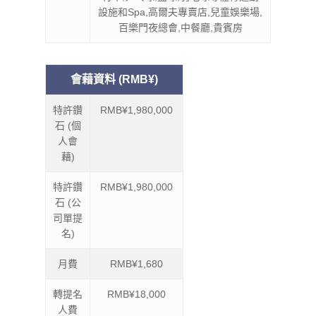
設施和Spa,高爾夫專賣店,兒童娛樂場,
百樂門夜總會,中餐廳,貴賓房
會藉資料 (RMB¥)
特許鑽
RMB¥1,980,000
石 (個
人會
藉)
特許鑽
RMB¥1,980,000
石 (公
司單提
名)
月費
RMB¥1,680
轉提名
RMB¥18,000
人費